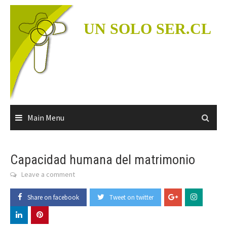
Skip
to
UN SOLO SER.CL
content
Main Menu
Capacidad humana del matrimonio
Leave a comment
Share on facebook
Tweet on twitter