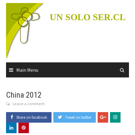
Skip
to
UN SOLO SER.CL
content
Main Menu
China 2012
Leave a comment
Share on facebook
Tweet on twitter