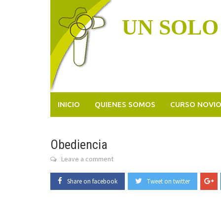
Skip
to
UN SOLO
content
INICIO
QUIENES SOMOS
CURSO NOVI
Obediencia
Leave a comment
Share on facebook
Tweet on twitter