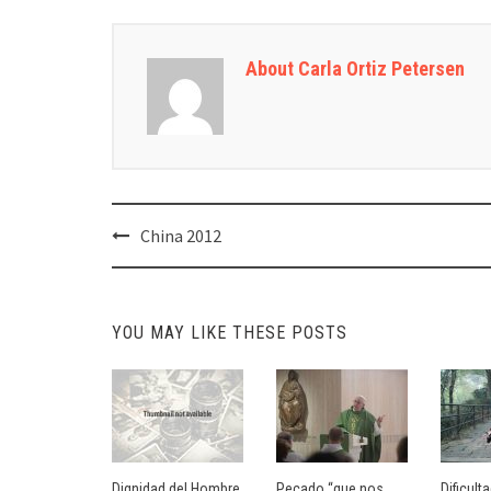
About Carla Ortiz Petersen
Post
China 2012
navigation
YOU MAY LIKE THESE POSTS
Dignidad del Hombre
Pecado “que nos
Dificult