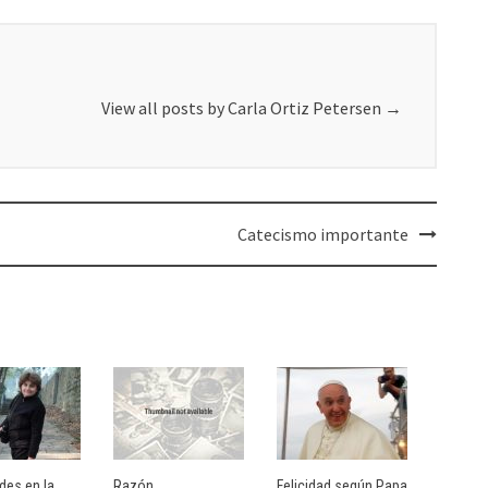
View all posts by Carla Ortiz Petersen
→
Catecismo importante
ades en la
Razón
Felicidad según Papa