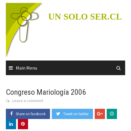
Skip
to
UN SOLO SER.CL
content
Main Menu
Congreso Mariología 2006
Leave a comment
Share on facebook
Tweet on twitter