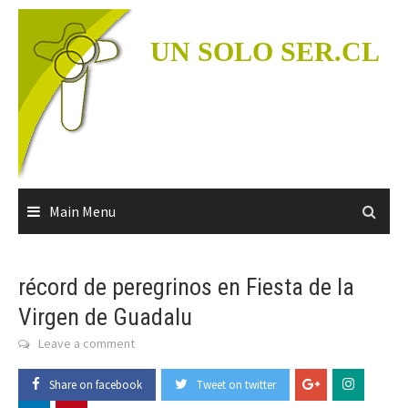
Skip
to
UN SOLO SER.CL
content
Main Menu
récord de peregrinos en Fiesta de la
Virgen de Guadalu
Leave a comment
Share on facebook
Tweet on twitter