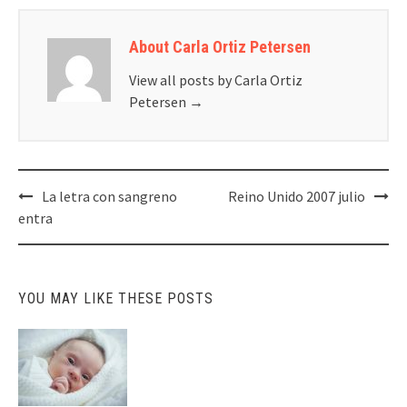
About Carla Ortiz Petersen
View all posts by Carla Ortiz
Petersen
→
Post
La letra con sangreno
Reino Unido 2007 julio
navigation
entra
YOU MAY LIKE THESE POSTS