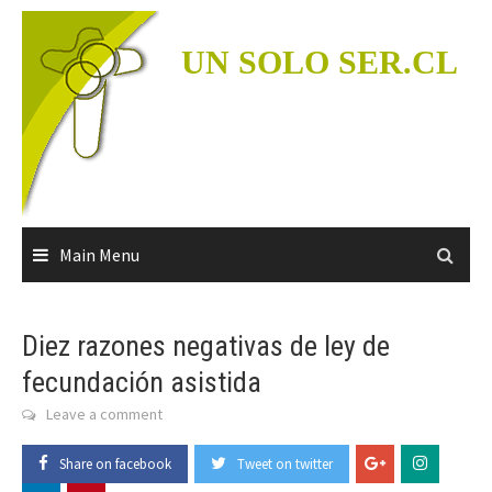
Skip
to
UN SOLO SER.CL
content
Main Menu
Diez razones negativas de ley de
fecundación asistida
Leave a comment
Share on facebook
Tweet on twitter