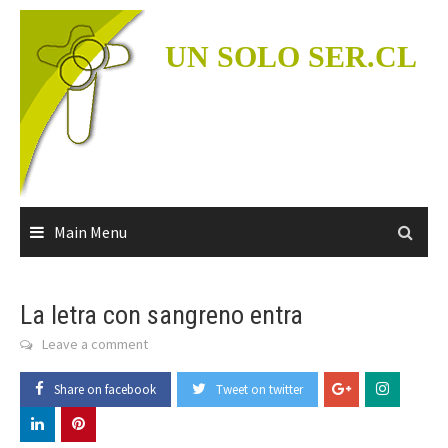
Skip
to
UN SOLO SER.CL
content
Main Menu
La letra con sangreno entra
Leave a comment
Share on facebook
Tweet on twitter