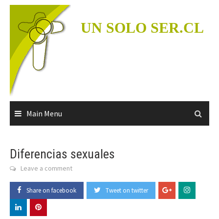
Skip
to
UN SOLO SER.CL
content
Main Menu
Diferencias sexuales
Leave a comment
Share on facebook
Tweet on twitter