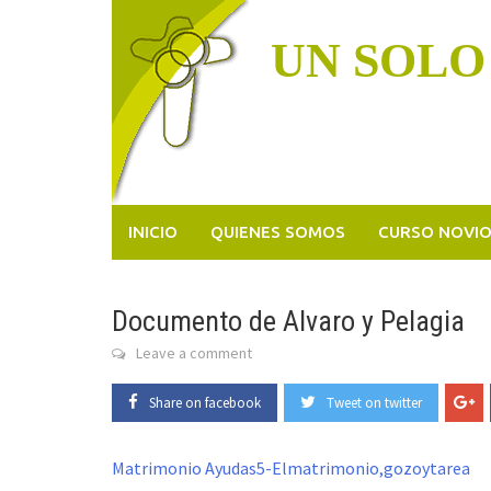
Skip
to
UN SOLO
content
INICIO
QUIENES SOMOS
CURSO NOVI
Documento de Alvaro y Pelagia
Leave a comment
Share on facebook
Tweet on twitter
Matrimonio Ayudas5-Elmatrimonio,gozoytarea