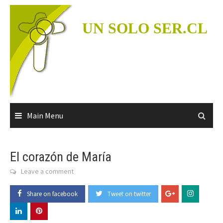
Skip
to
UN SOLO SER.CL
content
Main Menu
El corazón de María
Leave a comment
Share on facebook
Tweet on twitter