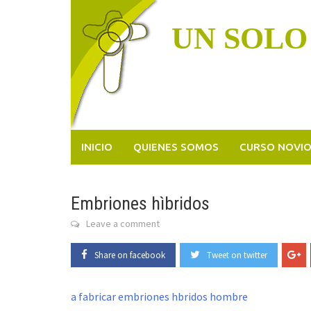
Skip
to
UN SOLO
content
INICIO
QUIENES SOMOS
CURSO NOVI
Embriones hìbridos
Leave a comment
Share on facebook
Tweet on twitter
a fabricar embriones hbridos hombre