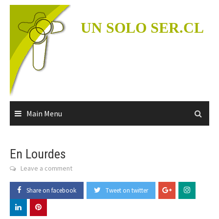
Skip
to
UN SOLO SER.CL
content
Main Menu
En Lourdes
Leave a comment
Share on facebook
Tweet on twitter