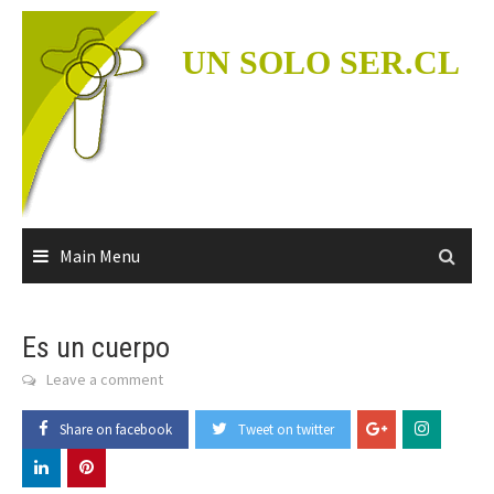
Skip
to
UN SOLO SER.CL
content
Main Menu
Es un cuerpo
Leave a comment
Share on facebook
Tweet on twitter