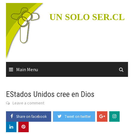
Skip
to
UN SOLO SER.CL
content
Main Menu
EStados Unidos cree en Dios
Leave a comment
Share on facebook
Tweet on twitter