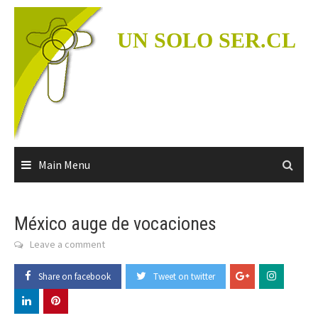
Skip
to
UN SOLO SER.CL
content
Main Menu
México auge de vocaciones
Leave a comment
Share on facebook
Tweet on twitter