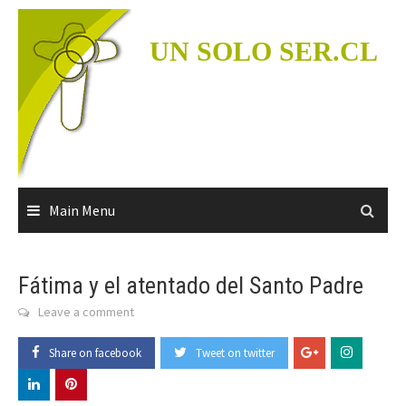
Skip
to
UN SOLO SER.CL
content
Main Menu
Fátima y el atentado del Santo Padre
Leave a comment
Share on facebook
Tweet on twitter