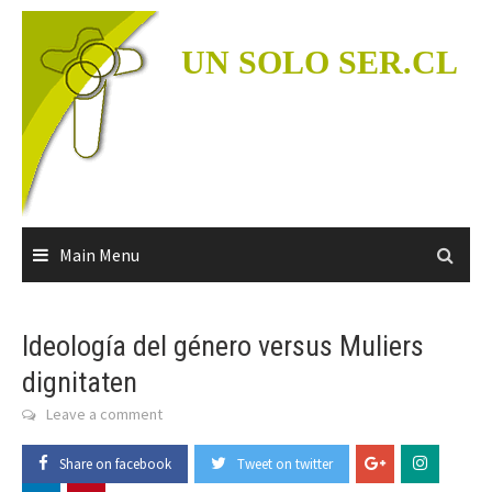
Skip
to
UN SOLO SER.CL
content
Main Menu
Ideología del género versus Muliers
dignitaten
Leave a comment
Share on facebook
Tweet on twitter