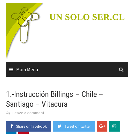
Skip
to
UN SOLO SER.CL
content
Main Menu
1.-Instrucción Billings – Chile –
Santiago – Vitacura
Leave a comment
Share on facebook
Tweet on twitter