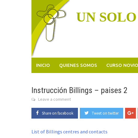
Skip
to
UN SOLO
content
INICIO
QUIENES SOMOS
CURSO NOVI
Instrucción Billings – paises 2
Leave a comment
Share on facebook
Tweet on twitter
List of Billings centres and contacts