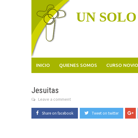
Skip
to
UN SOLO
content
INICIO
QUIENES SOMOS
CURSO NOVI
Jesuitas
Leave a comment
Share on facebook
Tweet on twitter