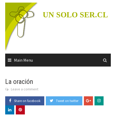
Skip
to
UN SOLO SER.CL
content
Main Menu
La oración
Leave a comment
Share on facebook
Tweet on twitter