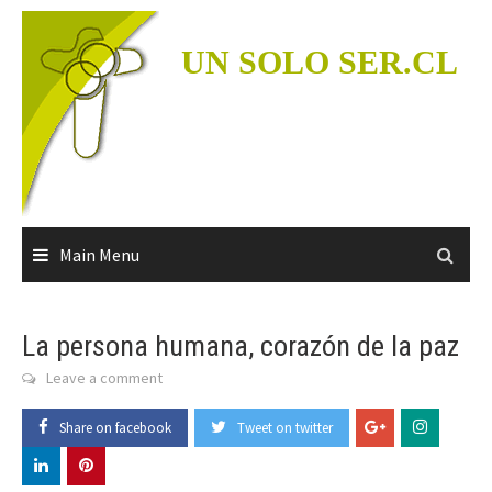
Skip
to
UN SOLO SER.CL
content
Main Menu
La persona humana, corazón de la paz
Leave a comment
Share on facebook
Tweet on twitter