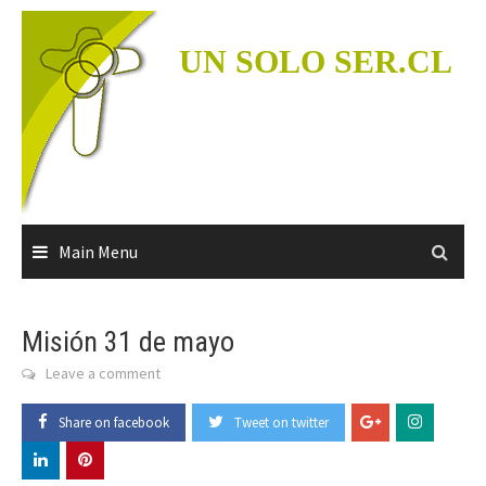
Skip
to
UN SOLO SER.CL
content
Main Menu
Misión 31 de mayo
Leave a comment
Share on facebook
Tweet on twitter