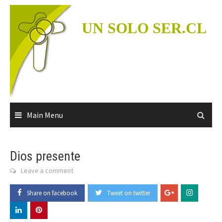
Skip
to
UN SOLO SER.CL
content
Main Menu
Dios presente
Leave a comment
Share on facebook
Tweet on twitter