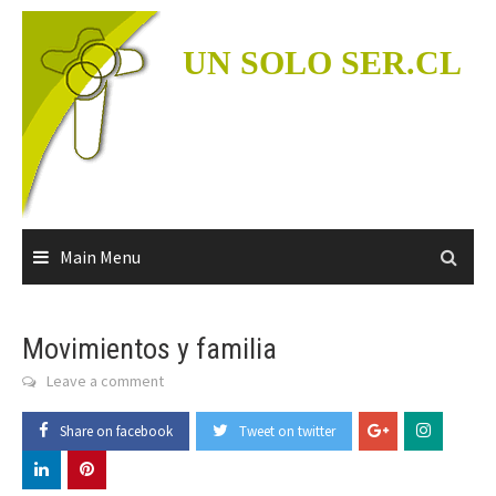
Skip
to
UN SOLO SER.CL
content
Main Menu
Movimientos y familia
Leave a comment
Share on facebook
Tweet on twitter