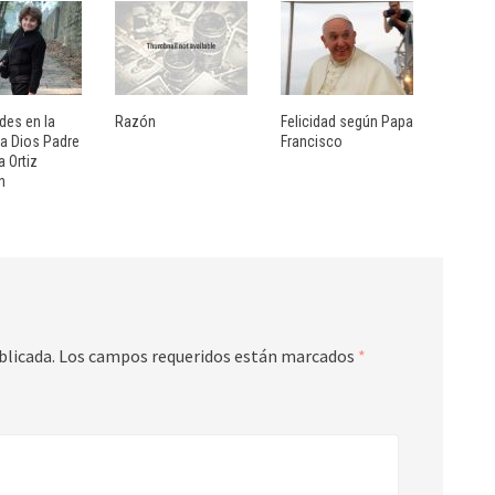
ades en la
Razón
Felicidad según Papa
 a Dios Padre
Francisco
a Ortiz
n
blicada.
Los campos requeridos están marcados
*