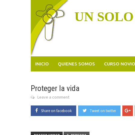
Skip
to
UN SOLO
content
INICIO
QUIENES SOMOS
CURSO NOVI
Proteger la vida
Leave a comment
Share on facebook
Tweet on twitter