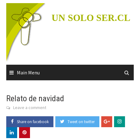
Skip
to
UN SOLO SER.CL
content
Main Menu
Relato de navidad
Leave a comment
Share on facebook
Tweet on twitter