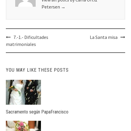
Petersen
→
Post
7.-1.- Dificultades
La Santa misa
navigation
matrimoniales
YOU MAY LIKE THESE POSTS
Sacramento según PapaFrancisco