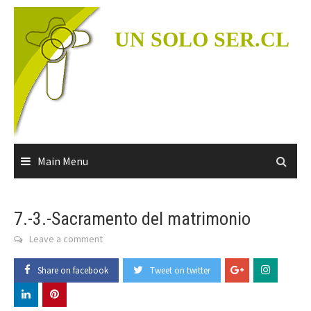
Skip
to
UN SOLO SER.CL
content
Main Menu
7.-3.-Sacramento del matrimonio
Leave a comment
Share on facebook
Tweet on twitter