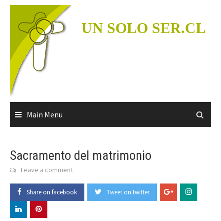
Skip
to
UN SOLO SER.CL
content
Main Menu
Sacramento del matrimonio
Leave a comment
Share on facebook
Tweet on twitter