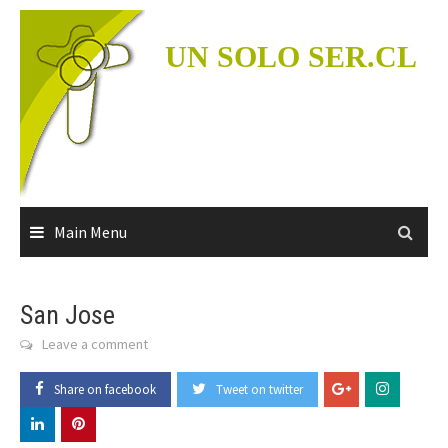
Skip
to
UN SOLO SER.CL
content
Main Menu
San Jose
Leave a comment
Share on facebook
Tweet on twitter