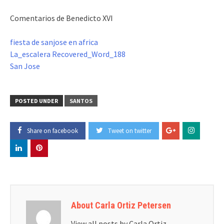
Comentarios de Benedicto XVI
fiesta de sanjose en africa
La_escalera
Recovered_Word_188
San Jose
POSTED UNDER
SANTOS
Share on facebook
Tweet on twitter
About Carla Ortiz Petersen
View all posts by Carla Ortiz