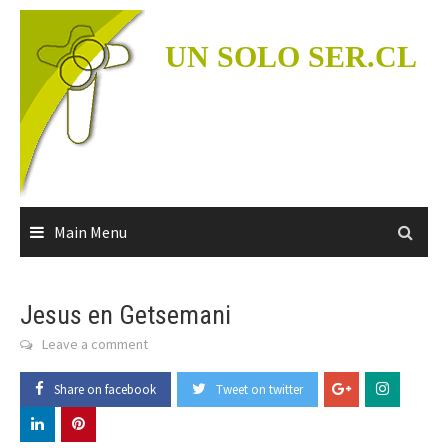
Skip
to
UN SOLO SER.CL
content
Main Menu
Jesus en Getsemani
Leave a comment
Share on facebook
Tweet on twitter