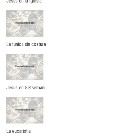
Jesus en la Iglesia
La tunica sin costura
Jesus en Getsemani
La eucaristia