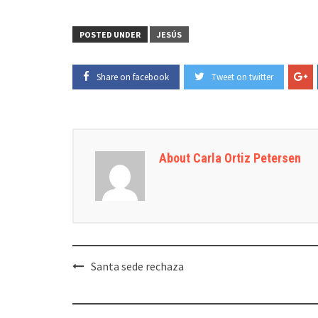
POSTED UNDER
JESÚS
Share on facebook
Tweet on twitter
About Carla Ortiz Petersen
Post
Santa sede rechaza
navigation