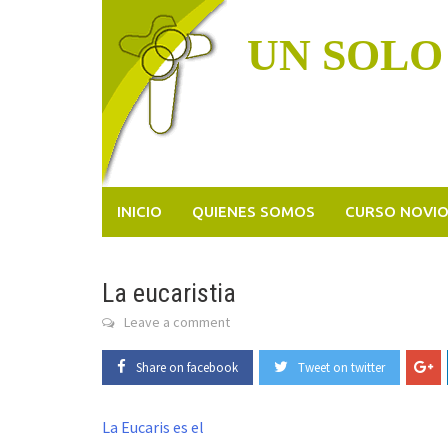
Skip
to
UN SOLO
content
INICIO
QUIENES SOMOS
CURSO NOVI
La eucaristia
Leave a comment
Share on facebook
Tweet on twitter
La Eucaris es el