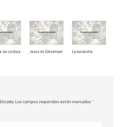
a sin costura
Jesus en Getsemani
La eucaristia
blicada.
Los campos requeridos están marcados
*