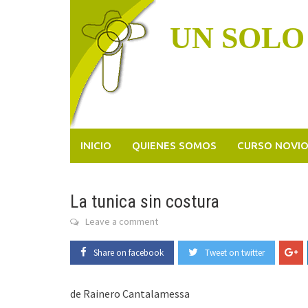
Skip
to
UN SOLO
content
INICIO
QUIENES SOMOS
CURSO NOVI
La tunica sin costura
Leave a comment
Share on facebook
Tweet on twitter
de Rainero Cantalamessa