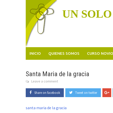
Skip
to
UN SOLO
content
INICIO
QUIENES SOMOS
CURSO NOVI
Santa Maria de la gracia
Leave a comment
Share on facebook
Tweet on twitter
santa maria de la gracia