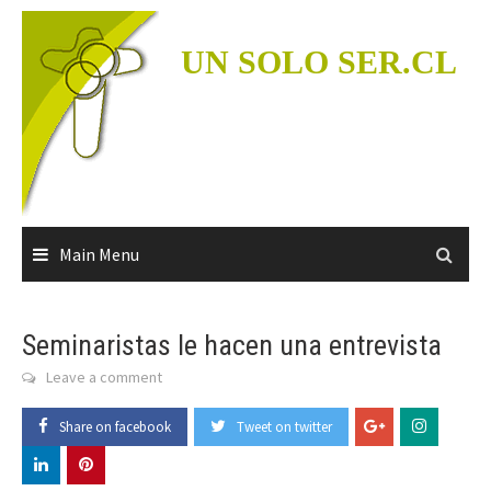
Skip
to
UN SOLO SER.CL
content
Main Menu
Seminaristas le hacen una entrevista
Leave a comment
Share on facebook
Tweet on twitter