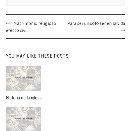
Post
Matrimonio religioso
Para ser un solo ser en la vida
navigation
efecto civil
YOU MAY LIKE THESE POSTS
Historia de la iglesia