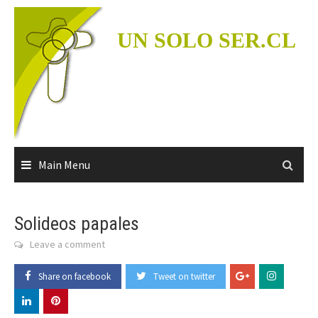
Skip
to
UN SOLO SER.CL
content
Main Menu
Solideos papales
Leave a comment
Share on facebook
Tweet on twitter