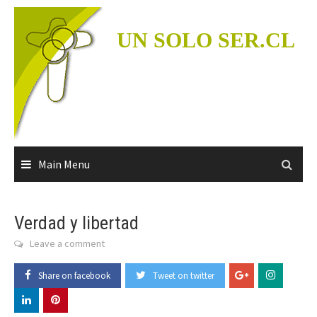
Skip
to
UN SOLO SER.CL
content
Main Menu
Verdad y libertad
Leave a comment
Share on facebook
Tweet on twitter