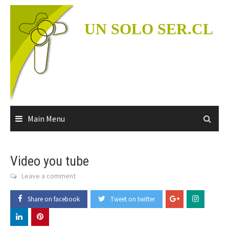
Skip
to
UN SOLO SER.CL
content
Main Menu
Video you tube
Leave a comment
Share on facebook
Tweet on twitter