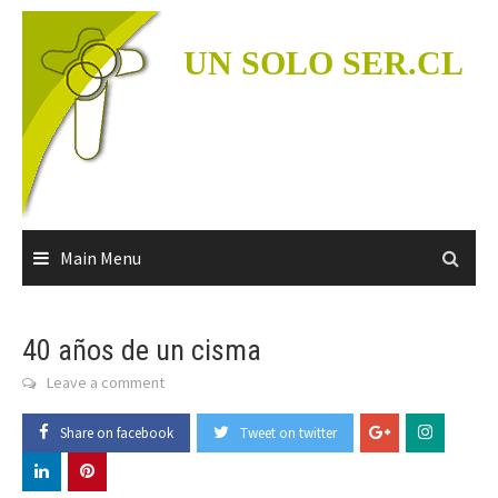
Skip
to
UN SOLO SER.CL
content
Main Menu
40 años de un cisma
Leave a comment
Share on facebook
Tweet on twitter