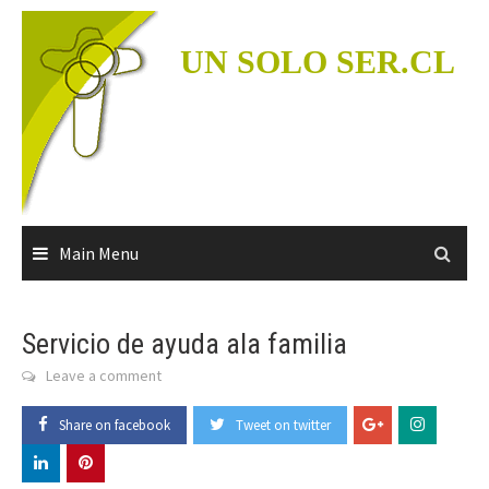
Skip
to
UN SOLO SER.CL
content
Main Menu
Servicio de ayuda ala familia
Leave a comment
Share on facebook
Tweet on twitter