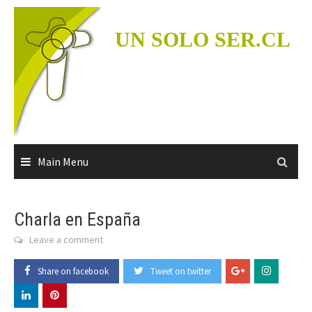
Skip
to
UN SOLO SER.CL
content
Main Menu
Charla en España
Leave a comment
Share on facebook
Tweet on twitter