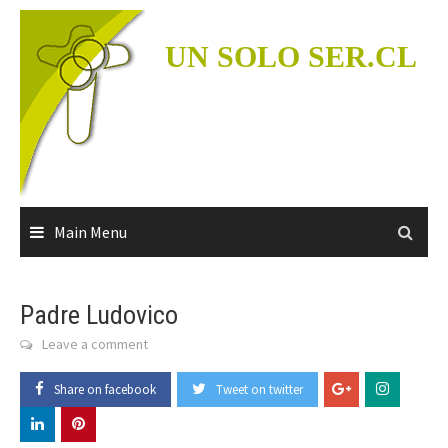
Skip
to
UN SOLO SER.CL
content
Main Menu
Padre Ludovico
Leave a comment
Share on facebook
Tweet on twitter