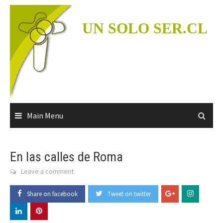
Skip
to
UN SOLO SER.CL
content
Main Menu
En las calles de Roma
Leave a comment
Share on facebook
Tweet on twitter