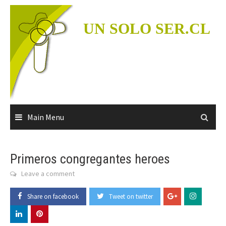
Skip
to
UN SOLO SER.CL
content
Main Menu
Primeros congregantes heroes
Leave a comment
Share on facebook
Tweet on twitter