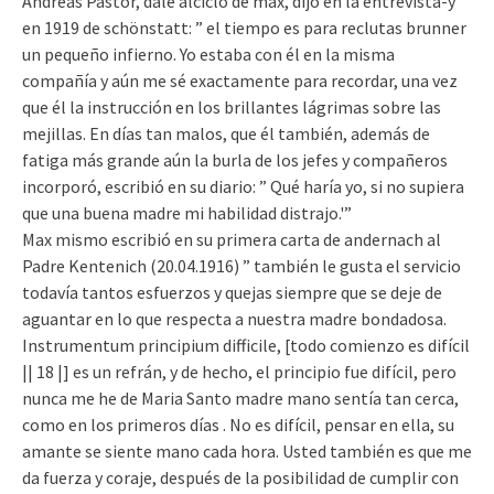
Andreas Pastor, dale alciclo de max, dijo en la entrevista-y
en 1919 de schönstatt: ” el tiempo es para reclutas brunner
un pequeño infierno. Yo estaba con él en la misma
compañía y aún me sé exactamente para recordar, una vez
que él la instrucción en los brillantes lágrimas sobre las
mejillas. En días tan malos, que él también, además de
fatiga más grande aún la burla de los jefes y compañeros
incorporó, escribió en su diario: ” Qué haría yo, si no supiera
que una buena madre mi habilidad distrajo.'”
Max mismo escribió en su primera carta de andernach al
Padre Kentenich (20.04.1916) ” también le gusta el servicio
todavía tantos esfuerzos y quejas siempre que se deje de
aguantar en lo que respecta a nuestra madre bondadosa.
Instrumentum principium difficile, [todo comienzo es difícil
|| 18 |] es un refrán, y de hecho, el principio fue difícil, pero
nunca me he de Maria Santo madre mano sentía tan cerca,
como en los primeros días . No es difícil, pensar en ella, su
amante se siente mano cada hora. Usted también es que me
da fuerza y coraje, después de la posibilidad de cumplir con