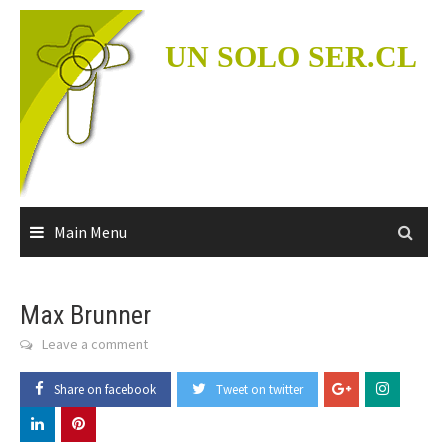
Skip
to
UN SOLO SER.CL
content
Main Menu
Max Brunner
Leave a comment
Share on facebook
Tweet on twitter