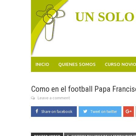
Skip
to
UN SOLO
content
INICIO
QUIENES SOMOS
CURSO NOVI
Como en el football Papa Franci
Leave a comment
Share on facebook
Tweet on twitter