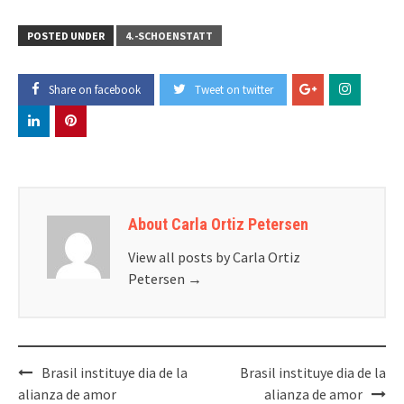
POSTED UNDER
4.-SCHOENSTATT
Share on facebook
Tweet on twitter
About Carla Ortiz Petersen
View all posts by Carla Ortiz
Petersen
→
Post
Brasil instituye dia de la
Brasil instituye dia de la
navigation
alianza de amor
alianza de amor