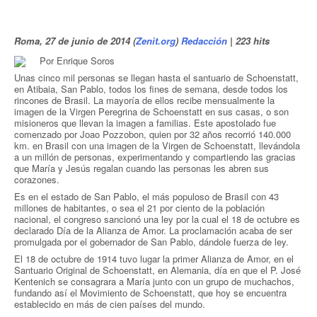
Roma,
27 de junio de 2014
(
Zenit.org
)
Redacción
|
223 hits
Por Enrique Soros
Unas cinco mil personas se llegan hasta el santuario de Schoenstatt,
en Atibaia, San Pablo, todos los fines de semana, desde todos los
rincones de Brasil. La mayoría de ellos recibe mensualmente la
imagen de la Virgen Peregrina de Schoenstatt en sus casas, o son
misioneros que llevan la imagen a familias. Este apostolado fue
comenzado por Joao Pozzobon, quien por 32 años recorrió 140.000
km. en Brasil con una imagen de la Virgen de Schoenstatt, llevándola
a un millón de personas, experimentando y compartiendo las gracias
que María y Jesús regalan cuando las personas les abren sus
corazones.
Es en el estado de San Pablo, el más populoso de Brasil con 43
millones de habitantes, o sea el 21 por ciento de la población
nacional, el congreso sancionó una ley por la cual el 18 de octubre es
declarado Día de la Alianza de Amor. La proclamación acaba de ser
promulgada por el gobernador de San Pablo, dándole fuerza de ley.
El 18 de octubre de 1914 tuvo lugar la primer Alianza de Amor, en el
Santuario Original de Schoenstatt, en Alemania, día en que el P. José
Kentenich se consagrara a María junto con un grupo de muchachos,
fundando así el Movimiento de Schoenstatt, que hoy se encuentra
establecido en más de cien países del mundo.