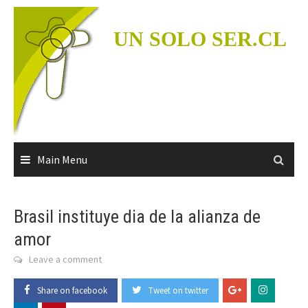
Skip
to
UN SOLO SER.CL
content
Main Menu
Brasil instituye dia de la alianza de
amor
Leave a comment
Share on facebook
Tweet on twitter