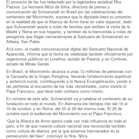
El proyecto de ley fue redactado por la legisladora estadual Rita
Passos. La hermana Nilza da Silva, directora de prensa y
comunicación de Schoenstatt en Brasil por las celebraciones del
centenario del Movimiento, expresa que la diputada basó su proyecto
en la realidad de que la Alianza de Amor tiene un valor especial, dado
que Schoenstatt asiste a miles de familias que reciben la visita de la
Madre y Reina en sus hogares, y también da la bienvenida a miles de
peregrinos que llegan semanalmente al Santuario de Schoenstatt en
Atibaia, San Pablo.
A12.com, el medio comunicacional digital del Santuario Nacional de
Aparecida, informa que la fecha es celebrada también oficialmente por
organismos públicos en Londrina, estado de Paraná, y en Confines,
estado de Minas Gerais.
En Brasil, el Movimiento alcanza a unas 12 millones de personas con
la Campaña de la Virgen Peregrina, llevando fortalecimiento espiritual
y asitencia social, contribuyendo a la Nueva Evangelización, yendo a
las periferias al encuentro de los más necesitados, como insiste el
Papa Francisco, que tiene todo cristiano como misión.
En octubre de este año, Schoenstatt va a celebrar el centenario de su
fundación en todo el mundo. En Alemania los festejos irán del 16 al
19 de octubre, y en Roma, del 23 al 26 del mismo mes. El 25 de
octubre será la audiencia del Movimiento con el Papa Francisco.
“Que la Alianza de Amor ejerza cada vez más influencia en todo el
país, a fin de que nuestra cultura nacional sea reconocida también
como cultura de alianza, por la que estamos hermanados en la
persecución del bien”, concluyó la Hna. Nilza.