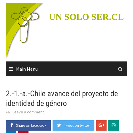
Skip
to
UN SOLO SER.CL
content
Main Menu
2.-1.-a.-Chile avance del proyecto de
identidad de género
Leave a comment
Share on facebook
Tweet on twitter