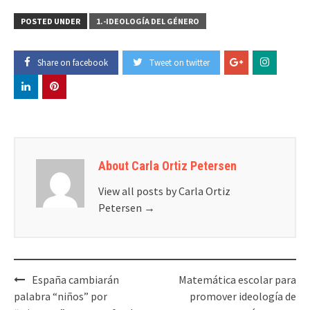
POSTED UNDER
1.-IDEOLOGÍA DEL GÉNERO
Share on facebook
Tweet on twitter
About Carla Ortiz Petersen
View all posts by Carla Ortiz
Petersen
→
Post
España cambiarán
Matemática escolar para
navigation
palabra “niños” por
promover ideología de