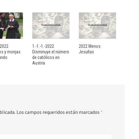
- 2022
1.-1.-1.-2022
2022 Menos
sos y monjas
Disminuye el número
Jesuítas
undo
de católicos en
Austria
blicada.
Los campos requeridos están marcados
*