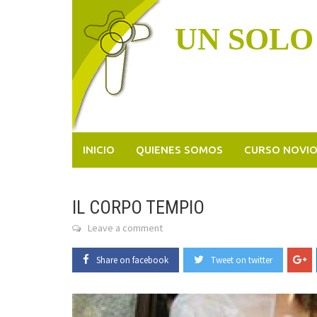
Skip
to
UN SOLO
content
INICIO
QUIENES SOMOS
CURSO NOVI
IL CORPO TEMPIO
Leave a comment
Share on facebook
Tweet on twitter