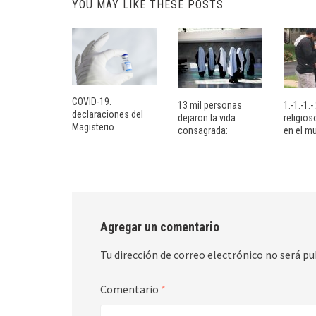
YOU MAY LIKE THESE POSTS
COVID-19.
13 mil personas
1.-1.-1.
declaraciones del
dejaron la vida
religio
Magisterio
consagrada:
en el m
Agregar un comentario
Tu dirección de correo electrónico no será pu
Comentario
*