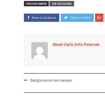
POSTED UNDER
SIN CATEGORÍA
Share on facebook
Tweet on twitter
About Carla Ortiz Petersen
Post
Dad gloria con los cuerpos
navigation