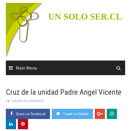
Skip
to
UN SOLO SER.CL
content
Main Menu
Cruz de la unidad Padre Angel Vicente
Leave a comment
Share on facebook
Tweet on twitter