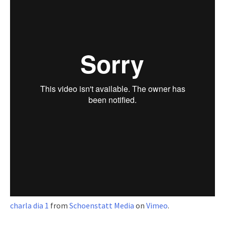
charla dia 1
from
Schoenstatt Media
on
Vimeo
.