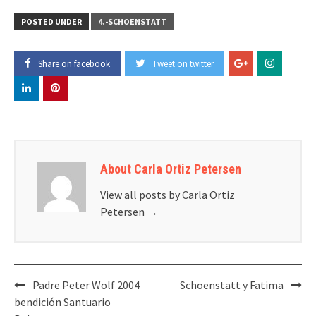
POSTED UNDER
4.-SCHOENSTATT
Share on facebook
Tweet on twitter
About Carla Ortiz Petersen
View all posts by Carla Ortiz
Petersen
→
Post
Padre Peter Wolf 2004
Schoenstatt y Fatima
navigation
bendición Santuario